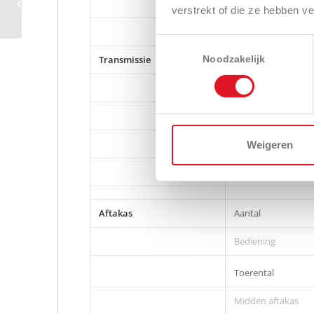
Dynamo
verstrekt of die ze hebben v
Toestemmingsselectie
Transmissie
HST
Noodzakelijk
Aantal groepen
Aantal pedalen
ILS
Weigeren
Cruise controle
Aftakas
Aantal
Bediening
Toerental
Midden aftakas