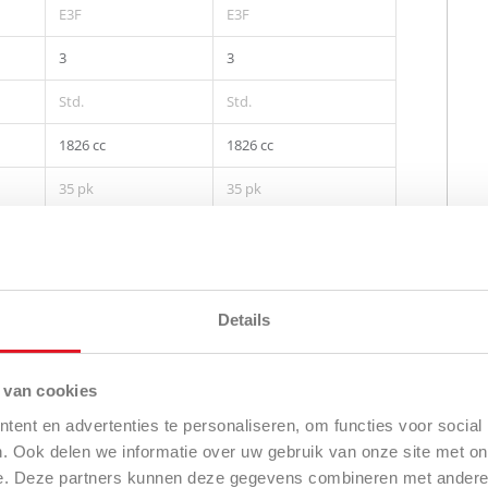
E3F
E3F
3
3
Std.
Std.
1826 cc
1826 cc
35 pk
35 pk
2600
2600
109/2600
109/2600
Stage V
Stage V
Details
Common Rail
Common Rail
 van cookies
EGR, DPF, DOC
EGR, DPF, DOC
ent en advertenties te personaliseren, om functies voor social
36 liter
36 liter
. Ook delen we informatie over uw gebruik van onze site met on
e. Deze partners kunnen deze gegevens combineren met andere i