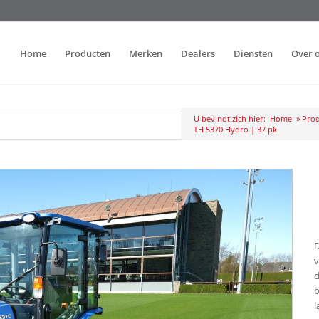
Home
Producten
Merken
Dealers
Diensten
Over 
U bevindt zich hier:
Home
»
Prod
TH 5370 Hydro | 37 pk
D
v
d
b
l