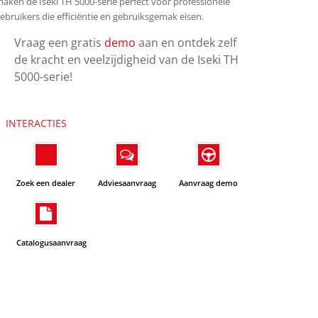
aken de Iseki TH 5000-serie perfect voor professionele
ebruikers die efficiëntie en gebruiksgemak eisen.
Vraag een gratis
demo
aan en ontdek zelf
de kracht en veelzijdigheid van de Iseki TH
5000-serie!
INTERACTIES
Zoek een dealer
Adviesaanvraag
Aanvraag demo
Catalogusaanvraag