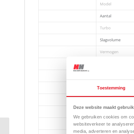
Model
Aantal
Turbo
Slagvolume
Vermogen
Toerental
Koppel
Emissie
Toestemming
Inspuiting
Deze website maakt gebruik
We gebruiken cookies om cont
Tankinhoud
websiteverkeer te analyseren
media, adverteren en analys
SWE 5190 VS4 | 48cm