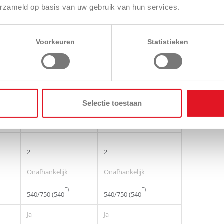
75 A
60 A
erzameld op basis van uw gebruik van hun services.
Servo
Servo
Voorkeuren
Statistieken
3
3
1
1
Ja
Ja
Selectie toestaan
Ja, elec.
Ja
2
2
Onafhankelijk
Onafhankelijk
E)
E)
540/750 (540
540/750 (540
Ja
Ja