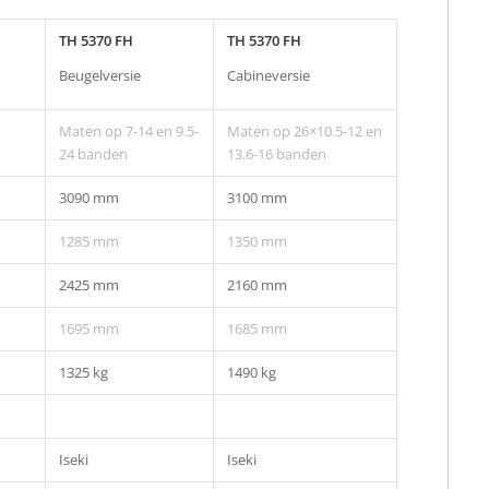
TH 5370 FH
TH 5370 FH
Beugelversie
Cabineversie
Maten op 7-14 en 9.5-
Maten op 26×10.5-12 en
24 banden
13.6-16 banden
3090 mm
3100 mm
1285 mm
1350 mm
2425 mm
2160 mm
1695 mm
1685 mm
1325 kg
1490 kg
Iseki
Iseki