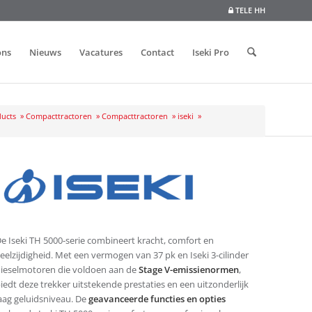
TELE HH
ons
Nieuws
Vacatures
Contact
Iseki Pro
ucts
»
Compacttractoren
»
Compacttractoren
»
iseki
»
e Iseki TH 5000-serie combineert kracht, comfort en
eelzijdigheid. Met een vermogen van 37 pk en Iseki 3-cilinder
ieselmotoren die voldoen aan de
Stage V-emissienormen
,
iedt deze trekker uitstekende prestaties en een uitzonderlijk
aag geluidsniveau. De
geavanceerde functies en opties