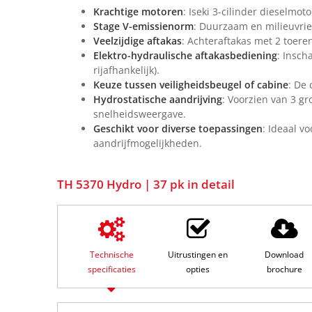
Krachtige motoren
: Iseki 3-cilinder dieselmo
Stage V-emissienorm
: Duurzaam en milieuvrie
Veelzijdige aftakas
: Achteraftakas met 2 toere
Elektro-hydraulische aftakasbediening
: Insch
rijafhankelijk).
Keuze tussen veiligheidsbeugel of cabine
: De 
Hydrostatische aandrijving
: Voorzien van 3 gr
snelheidsweergave.
Geschikt voor diverse toepassingen
: Ideaal v
aandrijfmogelijkheden.
TH 5370 Hydro | 37 pk in detail
Technische
Uitrustingen en
Download
specificaties
opties
brochure