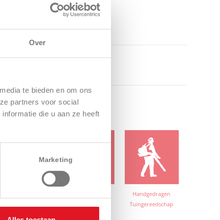
Over
 media te bieden en om ons
ze partners voor social
nformatie die u aan ze heeft
Marketing
nderhoudsmachines
Grondbewerking
Handgedragen
voor sportvelden en
Tuingereedschap
golfbanen
Alles toestaan