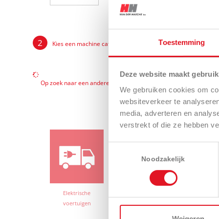
Toestemming
Kies een machine categorie
Deze website maakt gebruik
Op zoek naar een andere categorie van machines? Maak hier uw 
We gebruiken cookies om cont
websiteverkeer te analyseren
media, adverteren en analys
verstrekt of die ze hebben v
Toestemmingsselectie
Noodzakelijk
Elektrische
UTV
Compacttract
voertuigen
Weigeren