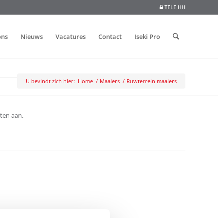
TELE HH
ons
Nieuws
Vacatures
Contact
Iseki Pro
U bevindt zich hier:
Home
/
Maaiers
/
Ruwterrein maaiers
ten aan.