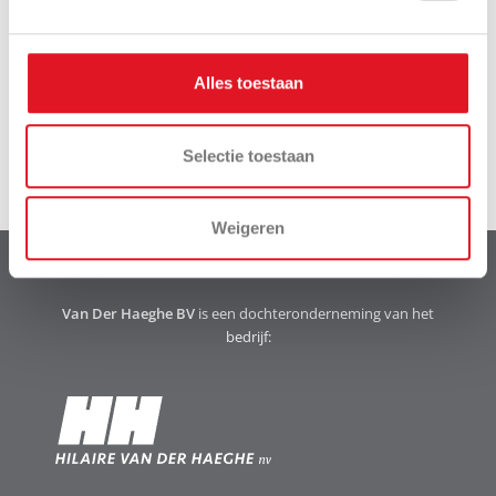
xcuses, we konden geen merken vinden die overeenkomen met
uw zoekopdracht.
Alles toestaan
Kies een machine categorie
Selectie toestaan
Weigeren
Van Der Haeghe BV
is een dochteronderneming van het
bedrijf: