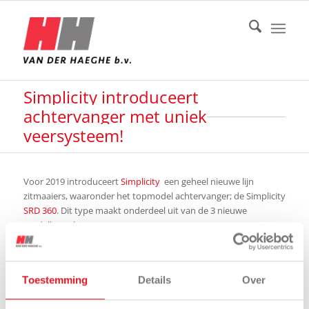
Simplicity introduceert
achtervanger met uniek
veersysteem!
Voor 2019 introduceert
Simplicity
een geheel nieuwe lijn
zitmaaiers, waaronder het topmodel achtervanger; de Simplicity
SRD 360
. Dit type maakt onderdeel uit van de 3 nieuwe
modellen achtervangers.
De SRD 360 heeft een
innovatief veersysteem
voor en
achter. Dit gepatenteerde veersysteem vermindert de
schokken en trillingen met 25% en ontziet daardoor uw rug.
Toestemming
Details
Over
De schokdempers met vering achter zijn bevestigd aan
draagarmen, zodat de vering geen negatief effect heeft op