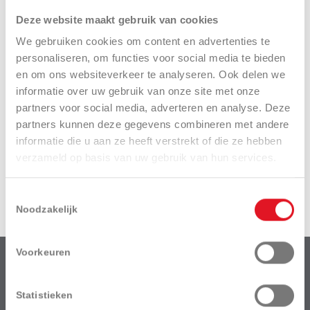
de maaikwaliteit.
Deze website maakt gebruik van cookies
Deze achtervanger is uitgerust met een
Briggs & Stratton 27
We gebruiken cookies om content en advertenties te
pk Professional Series™
8270 V-Twin 2-cilinder motor.
personaliseren, om functies voor social media te bieden
De maaibreedte is 107cm, de inhoud van de grasvangbak
en om ons websiteverkeer te analyseren. Ook delen we
bedraagt maar liefst 350 liter en is eenvoudig te legen.
informatie over uw gebruik van onze site met onze
Verkoopadviesprijs:
€ 5.495,-
incl. btw.
partners voor social media, adverteren en analyse. Deze
partners kunnen deze gegevens combineren met andere
In combinatie met de luxe open geweven stoel, zorgt dit alles
informatie die u aan ze heeft verstrekt of die ze hebben
voor een comfortabele maai-ervaring. Het voelt meer als
premium autorijden dan grasmaaien!
verzameld op basis van uw gebruik van hun services.
Simplicity, onderdeel van Briggs & Stratton, produceert al sinds
1937 zitmaaiers met unieke producteigenschappen.
Toestemmingsselectie
Noodzakelijk
Voorkeuren
Van Der Haeghe BV
is een dochteronderneming van het bedrijf:
Statistieken