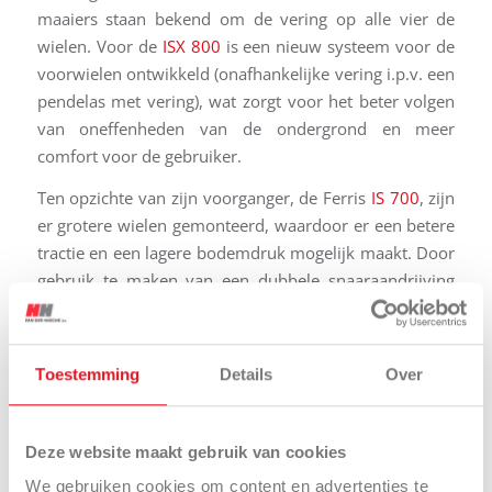
maaiers staan bekend om de vering op alle vier de
wielen. Voor de
ISX 800
is een nieuw systeem voor de
voorwielen ontwikkeld (onafhankelijke vering i.p.v. een
pendelas met vering), wat zorgt voor het beter volgen
van oneffenheden van de ondergrond en meer
comfort voor de gebruiker.
Ten opzichte van zijn voorganger, de Ferris
IS 700
, zijn
er grotere wielen gemonteerd, waardoor er een betere
tractie en een lagere bodemdruk mogelijk maakt. Door
gebruik te maken van een dubbele snaaraandrijving
van de messen, is er minder kans op slippen en wordt
de levensduur van de snaren verlengd.
Toestemming
Details
Over
Het Amerikaanse merk
Ferris
produceert zero turn en
stand on maaiers voor de professionele markt. Ferris
maakt deel uit van
Briggs & Stratton
en wordt
Deze website maakt gebruik van cookies
geïmporteerd door Van der Haeghe BV uit
Geldermalsen.
We gebruiken cookies om content en advertenties te