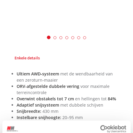
Enkele details
Ultiem AWD‑systeem
met de wendbaarheid van
een zeroturn‑maaier
ORV‑afgestelde dubbele vering
voor maximale
terreincontrole
Overwint obstakels tot 7 cm
en hellingen tot
84%
Adaptief snijsysteem
met dubbele schijven
Snijbreedte:
430 mm
Instelbare snijhoogte:
20–95 mm
12‑bladig dubbel schijfsysteem
voor uitzonderlijke
snijprestaties