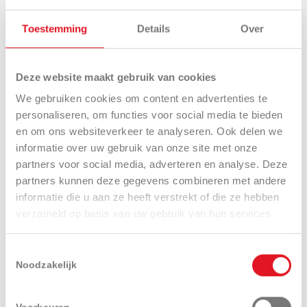
Drievoudig camerasysteem
(voor/links/rechts) met
360° sensorgebied
Toestemming
Details
Over
ToF‑sensor
met 3D‑bereik van 0,1 tot 2 meter
Geluidsniveau:
< 68 dB(A)
IPX6‑waterdicht
en geschikt voor
Deze website maakt gebruik van cookies
hogedrukreiniging
Onderhoud van terreinen tot 5.000 m²
We gebruiken cookies om content en advertenties te
120 zones + verboden zones
instelbaar
personaliseren, om functies voor social media te bieden
en om ons websiteverkeer te analyseren. Ook delen we
informatie over uw gebruik van onze site met onze
partners voor social media, adverteren en analyse. Deze
INTERACTIES
partners kunnen deze gegevens combineren met andere
informatie die u aan ze heeft verstrekt of die ze hebben
verzameld op basis van uw gebruik van hun services.
Zoek een dealer
Adviesaanvraag
Toestemmingsselectie
Noodzakelijk
Aanvraag demo
Catalogusaanvraag