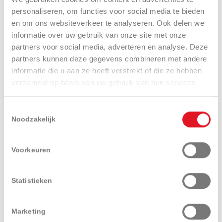
personaliseren, om functies voor social media te bieden
Zoek een dealer
Adviesaanvraag
en om ons websiteverkeer te analyseren. Ook delen we
informatie over uw gebruik van onze site met onze
partners voor social media, adverteren en analyse. Deze
partners kunnen deze gegevens combineren met andere
Aanvraag demo
Catalogusaanvraag
informatie die u aan ze heeft verstrekt of die ze hebben
verzameld op basis van uw gebruik van hun services.
Toestemmingsselectie
Noodzakelijk
Presentatie
Technische
Uitrustingen
Voorkeuren
specificaties
en opties
Statistieken
Marketing