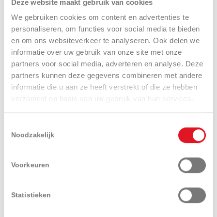
Deze website maakt gebruik van cookies
INTERACTIES
We gebruiken cookies om content en advertenties te
personaliseren, om functies voor social media te bieden
en om ons websiteverkeer te analyseren. Ook delen we
informatie over uw gebruik van onze site met onze
Zoek een dealer
Adviesaanvraag
partners voor social media, adverteren en analyse. Deze
partners kunnen deze gegevens combineren met andere
informatie die u aan ze heeft verstrekt of die ze hebben
Aanvraag demo
Catalogusaanvraag
verzameld op basis van uw gebruik van hun services.
Toestemmingsselectie
Noodzakelijk
Voorkeuren
Presentatie
Technische
Uitrustingen
specificaties
en opties
Statistieken