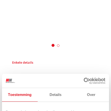
Enkele details
Kan worden gemonteerd op diverse
werkvoertuigen
Zeer wendbaar
Zie de
Rink DS800
voor een gemonteerde
Toestemming
Details
Over
schijfstrooier optie