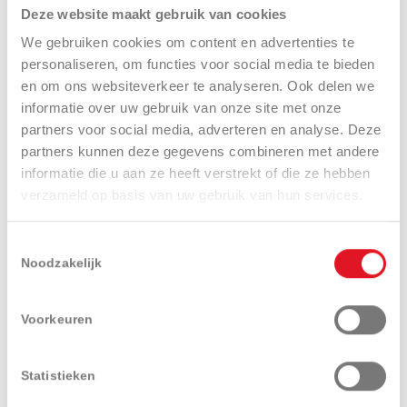
Deze website maakt gebruik van cookies
We gebruiken cookies om content en advertenties te
INTERACTIES
personaliseren, om functies voor social media te bieden
en om ons websiteverkeer te analyseren. Ook delen we
informatie over uw gebruik van onze site met onze
Zoek een dealer
Adviesaanvraag
partners voor social media, adverteren en analyse. Deze
partners kunnen deze gegevens combineren met andere
informatie die u aan ze heeft verstrekt of die ze hebben
verzameld op basis van uw gebruik van hun services.
Aanvraag demo
Catalogusaanvraag
Toestemmingsselectie
Noodzakelijk
Voorkeuren
Presentatie
Technische
Uitrustingen
specificaties
en opties
Statistieken