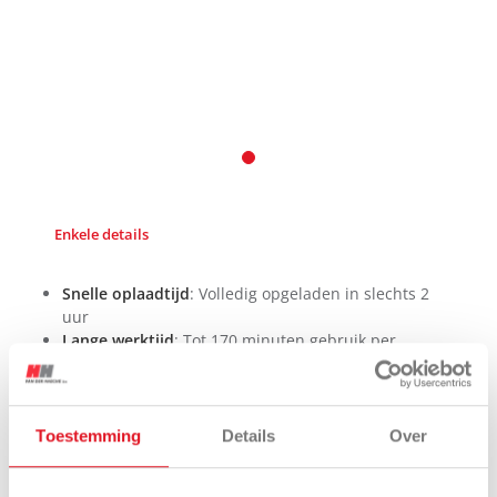
Enkele details
Snelle oplaadtijd
: Volledig opgeladen in slechts 2
uur
Lange werktijd
: Tot 170 minuten gebruik per
acculading
Ruime capaciteit
: 16-liter reservoir voor efficiënt
werken
Praktisch ontwerp
: Spiraalslang en grote
Toestemming
Details
Over
transportwielen voor optimale mobiliteit