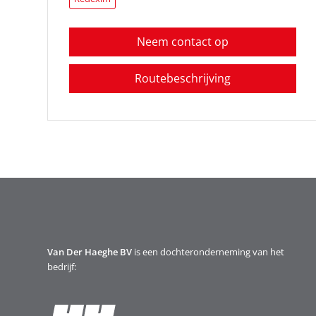
Neem contact op
Routebeschrijving
Van Der Haeghe BV
is een dochteronderneming van het
bedrijf: