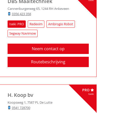
DBS Maaitechniek
Iseki
Cannenburgerweg 65
,
1244 RH
Ankeveen
0356 423 358
Iseki
Redexim
Ambrogio Robot
Segway Navimow
Neem contact op
Routebeschrijving
PRO
H. Koop bv
Iseki
Koopsweg 1
,
7587 PL
De Lutte
0541 728700