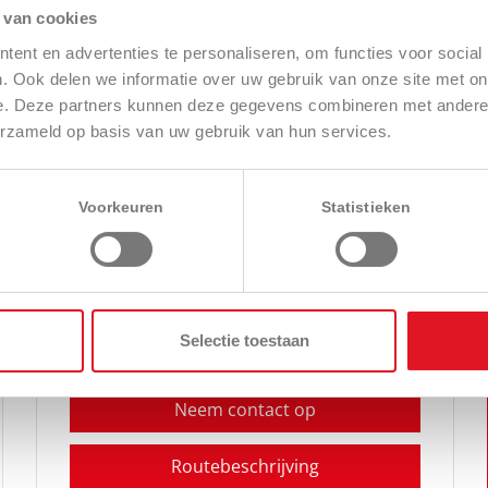
Neem contact op
 van cookies
ent en advertenties te personaliseren, om functies voor social
Routebeschrijving
. Ook delen we informatie over uw gebruik van onze site met on
e. Deze partners kunnen deze gegevens combineren met andere i
erzameld op basis van uw gebruik van hun services.
Meiburg Tuin & Parkmachines
Voorkeuren
Statistieken
Nieuweweg 195
,
6603 BM
Wijchen
024 - 373 85 55
Redexim
Selectie toestaan
Neem contact op
Routebeschrijving