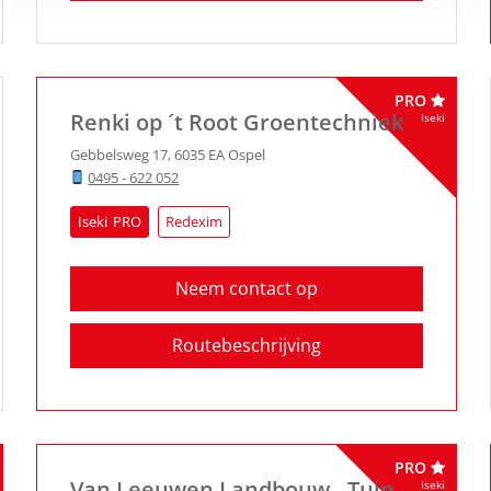
PRO
Renki op ´t Root Groentechniek
Iseki
Gebbelsweg 17
,
6035 EA
Ospel
0495 - 622 052
Iseki
Redexim
Neem contact op
Routebeschrijving
PRO
Van Leeuwen Landbouw-, Tuin-
Iseki