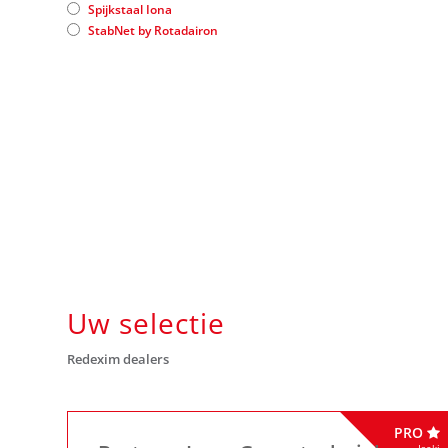
Spijkstaal Iona
StabNet by Rotadairon
Uw selectie
Redexim dealers
PRO