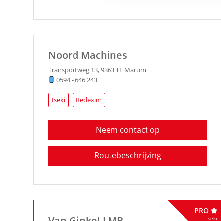
Noord Machines
Transportweg 13
,
9363 TL
Marum
0594 - 646 243
Iseki
Redexim
Neem contact op
Routebeschrijving
PRO
Van Ginkel LMB
Iseki