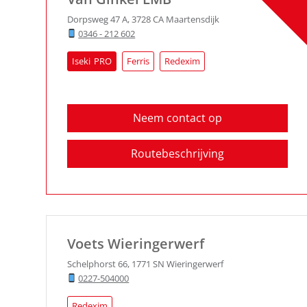
Dorpsweg 47 A
,
3728 CA
Maartensdijk
0346 - 212 602
Iseki
Ferris
Redexim
Neem contact op
Routebeschrijving
Voets Wieringerwerf
Schelphorst 66
,
1771 SN
Wieringerwerf
0227-504000
Redexim