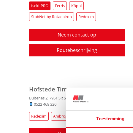
Iseki
Ferris
Köppl
StabNet by Rotadairon
Redexim
Neem contact op
Routebeschrijving
Hofstede Timmerman
Buitenes 2
,
7951 SR
Staphorst
0522 468 320
Redexim
Ambrogio Robot
Toestemming