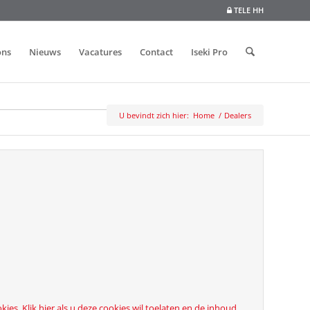
TELE HH
ons
Nieuws
Vacatures
Contact
Iseki Pro
U bevindt zich hier:
Home
/
Dealers
es. Klik hier als u deze cookies wil toelaten en de inhoud