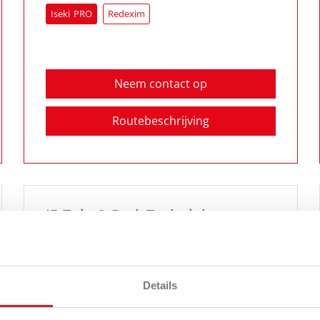
Iseki
Redexim
Neem contact op
Routebeschrijving
JB Tuin & Park Techniek
Textielweg 10C
,
4104 AM
Culemborg
085 - 06 06 870
Redexim
Details