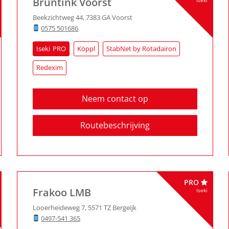
Bruntink Voorst
Iseki
Beekzichtweg 44
,
7383 GA
Voorst
0575 501686
Iseki
Köppl
StabNet by Rotadairon
Redexim
Neem contact op
Routebeschrijving
PRO
Frakoo LMB
Iseki
Looerheideweg 7
,
5571 TZ
Bergeijk
0497-541 365