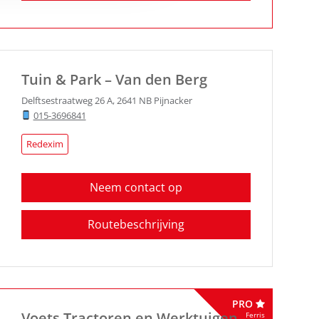
Tuin & Park – Van den Berg
Delftsestraatweg 26 A
,
2641 NB
Pijnacker
015-3696841
Redexim
Neem contact op
Routebeschrijving
PRO
Voets Tractoren en Werktuigen
Ferris