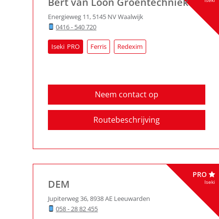
Bert van Loon Groentechniek
Iseki
Energieweg 11
,
5145 NV
Waalwijk
0416 - 540 720
Iseki
Ferris
Redexim
Neem contact op
Routebeschrijving
PRO
DEM
Iseki
Jupiterweg 36
,
8938 AE
Leeuwarden
058 - 28 82 455