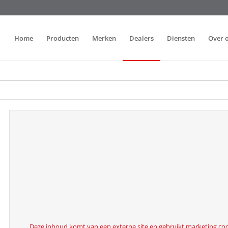
Home
Producten
Merken
Dealers
Diensten
Over 
Deze inhoud komt van een externe site en gebruikt marketing cooki