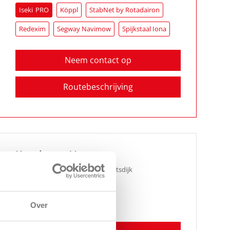
Iseki
Köppl
StabNet by Rotadairon
Redexim
Segway Navimow
Spijkstaal Iona
Neem contact op
Routebeschrijving
Kraakman Vervaet
Stadseweg 16
,
4471 PD
Wolphaartsdijk
0113-581751
Redexim
Over