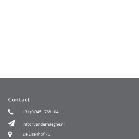
Contact
+31 (0)345 - 788 104
info@vanderhaeghe.nl
De Elzenhof 7G