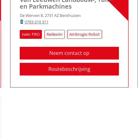
en Parkmachines
De Werven 8
,
2731 AZ
Benthuizen
0793-319 311
Iseki
Redexim
Ambrogio Robot
Neem contact op
Routebeschrijving