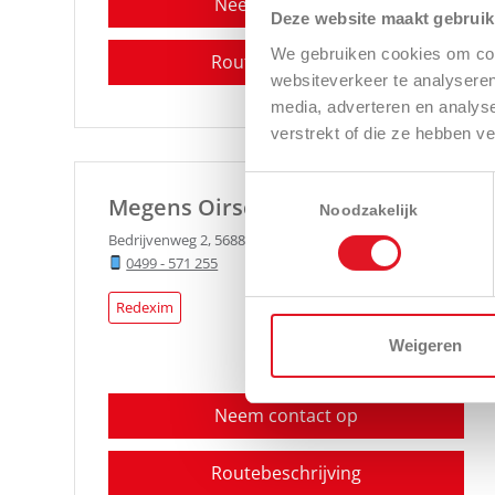
Neem contact op
Deze website maakt gebruik
We gebruiken cookies om cont
Routebeschrijving
websiteverkeer te analyseren
media, adverteren en analys
verstrekt of die ze hebben v
Toestemmingsselectie
Megens Oirschot
Noodzakelijk
Bedrijvenweg 2
,
5688 XH
Oirschot
0499 - 571 255
Redexim
Weigeren
Neem contact op
Routebeschrijving