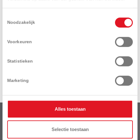
Toestemmingsselectie
Noodzakelijk
Ik ga akkoord met het
privacy beleid
.
Voorkeuren
Statistieken
Verzenden
Marketing
Alles toestaan
Van Der Haeghe BV
is een dochteronderneming van het bedrijf:
Selectie toestaan