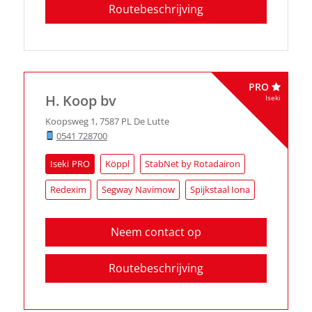
Routebeschrijving
PRO
H. Koop bv
Iseki
Koopsweg 1
,
7587 PL
De Lutte
0541 728700
Iseki
Köppl
StabNet by Rotadairon
Redexim
Segway Navimow
Spijkstaal Iona
Neem contact op
Routebeschrijving