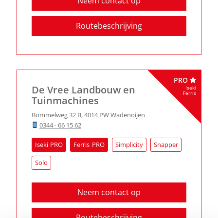
Neem contact op
Routebeschrijving
PRO
De Vree Landbouw en
Iseki
Ferris
Tuinmachines
Bommelweg 32 B
,
4014 PW
Wadenoijen
0344 - 66 15 62
Iseki
Ferris
Simplicity
Snapper
Solo
Neem contact op
Routebeschrijving