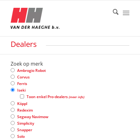
Dealers
Zoek op merk
Ambrogio Robot
Corvus
Ferris
Iseki
Toon enkel Pro-dealers
(
meer info
)
Köppl
Redexim
Segway Navimow
Simplicity
Snapper
Solo