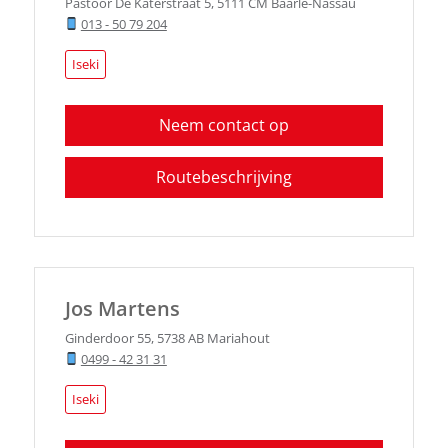
Pastoor De Katerstraat 5
,
5111 CM
Baarle-Nassau
013 - 50 79 204
Iseki
Neem contact op
Routebeschrijving
Jos Martens
Ginderdoor 55
,
5738 AB
Mariahout
0499 - 42 31 31
Iseki