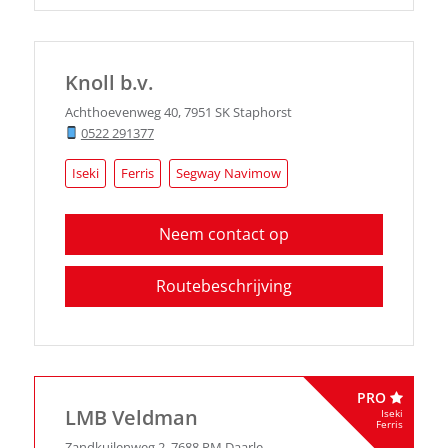
Knoll b.v.
Achthoevenweg 40
,
7951 SK
Staphorst
0522 291377
Iseki
Ferris
Segway Navimow
Neem contact op
Routebeschrijving
PRO
LMB Veldman
Iseki
Ferris
Zandkuilenweg 2
,
7688 PM
Daarle