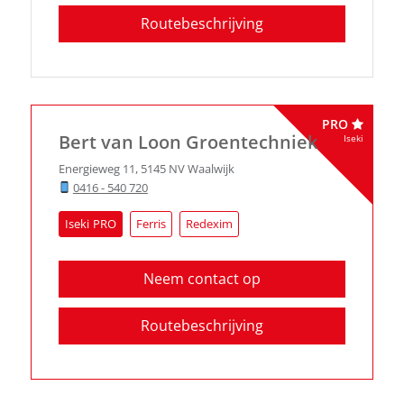
Routebeschrijving
PRO
Bert van Loon Groentechniek
Iseki
Energieweg 11
,
5145 NV
Waalwijk
0416 - 540 720
Iseki
Ferris
Redexim
Neem contact op
Routebeschrijving