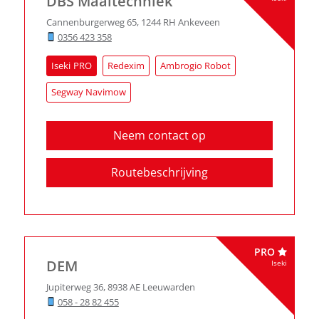
DBS Maaitechniek
Cannenburgerweg 65
,
1244 RH
Ankeveen
0356 423 358
Iseki
Redexim
Ambrogio Robot
Segway Navimow
Neem contact op
Routebeschrijving
PRO
DEM
Iseki
Jupiterweg 36
,
8938 AE
Leeuwarden
058 - 28 82 455