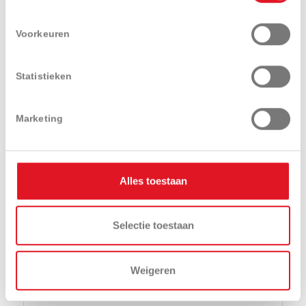
Dick Norg Smederij en
Tuintechniek
Voorkeuren
Tinallingerweg 3a
,
9953 TA
Baflo
0595-422402
Statistieken
Iseki
Snapper
Segway Navimow
Marketing
Neem contact op
Routebeschrijving
Alles toestaan
Selectie toestaan
Eemsned Mechanisatie
Weigeren
Laborweg 6
,
9991 TA
Middelstum
06-51576807