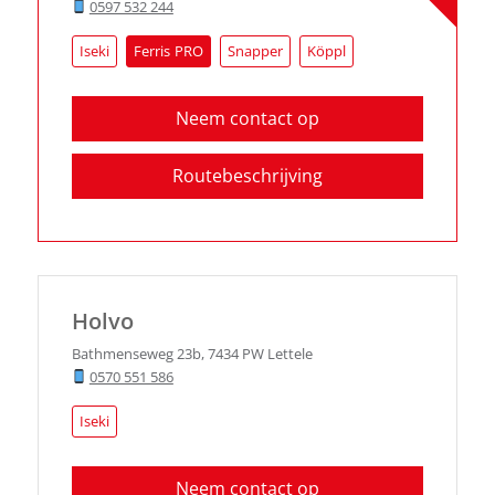
0597 532 244
Iseki
Ferris
Snapper
Köppl
Neem contact op
Routebeschrijving
Holvo
Bathmenseweg 23b
,
7434 PW
Lettele
0570 551 586
Iseki
Neem contact op