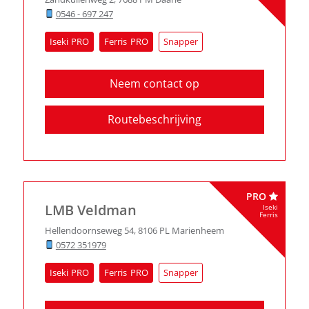
0546 - 697 247
Iseki
Ferris
Snapper
Neem contact op
Routebeschrijving
PRO
LMB Veldman
Iseki
Ferris
Hellendoornseweg 54
,
8106 PL
Marienheem
0572 351979
Iseki
Ferris
Snapper