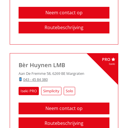
Neem contact op
Routebeschrijving
PRO
Bèr Huynen LMB
Iseki
Aan De Fremme 58
,
6269 BE
Margraten
043 - 45 84 380
Iseki
Simplicity
Solo
Neem contact op
Routebeschrijving