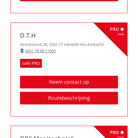
PRO
D.T.H
Iseki
Grotenoord 28
,
3341 LT
Hendrik-Ido-Ambacht
0031 78 68 17000
Iseki
Neem contact op
Routebeschrijving
PRO
Iseki