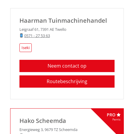
Haarman Tuinmachinehandel
Leigraaf 61
,
7391 AE
Twello
0571 - 27 53 63
Iseki
Neem contact op
Routebeschrijving
PRO
Hako Scheemda
Ferris
Energieweg 3
,
9679 TZ
Scheemda