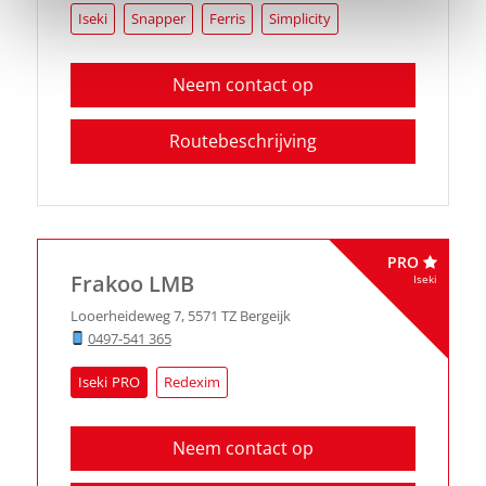
Iseki
Snapper
Ferris
Simplicity
Neem contact op
Routebeschrijving
PRO
Frakoo LMB
Iseki
Looerheideweg 7
,
5571 TZ
Bergeijk
0497-541 365
Iseki
Redexim
Neem contact op