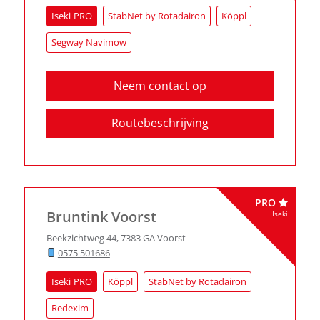
Iseki
StabNet by Rotadairon
Köppl
Segway Navimow
Neem contact op
Routebeschrijving
PRO
Bruntink Voorst
Iseki
Beekzichtweg 44
,
7383 GA
Voorst
0575 501686
Iseki
Köppl
StabNet by Rotadairon
Redexim