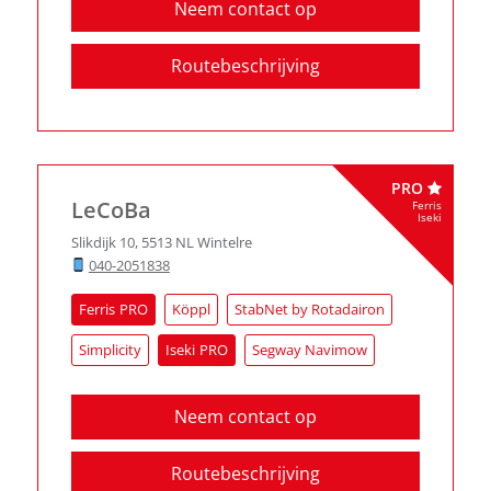
Neem contact op
Routebeschrijving
PRO
LeCoBa
Ferris
Iseki
Slikdijk 10
,
5513 NL
Wintelre
040-2051838
Ferris
Köppl
StabNet by Rotadairon
Simplicity
Iseki
Segway Navimow
Neem contact op
Routebeschrijving