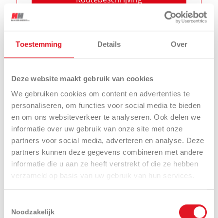
Toestemming
Details
Over
PRO
De Vries Mechanisatie
Iseki
Lieving 45
,
9411 TC
Beilen
Deze website maakt gebruik van cookies
0593 582 020
We gebruiken cookies om content en advertenties te
personaliseren, om functies voor social media te bieden
Iseki
en om ons websiteverkeer te analyseren. Ook delen we
informatie over uw gebruik van onze site met onze
Neem contact op
partners voor social media, adverteren en analyse. Deze
partners kunnen deze gegevens combineren met andere
Routebeschrijving
informatie die u aan ze heeft verstrekt of die ze hebben
verzameld op basis van uw gebruik van hun services.
Toestemmingsselectie
Noodzakelijk