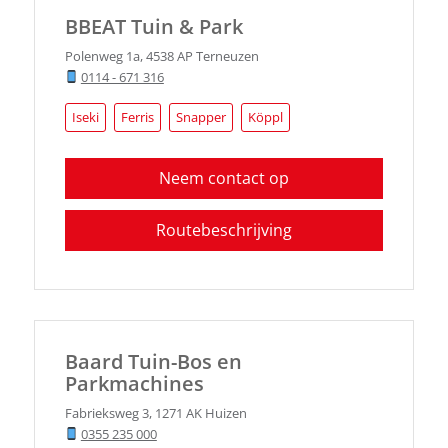
BBEAT Tuin & Park
Polenweg 1a
,
4538 AP
Terneuzen
0114 - 671 316
Iseki
Ferris
Snapper
Köppl
Neem contact op
Routebeschrijving
Baard Tuin-Bos en
Parkmachines
Fabrieksweg 3
,
1271 AK
Huizen
0355 235 000