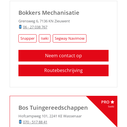
Bokkers Mechanisatie
Grensweg 6
,
7136 KN
Zieuwent
06 - 27 038 767
Snapper
Iseki
Segway Navimow
Neem contact op
Routebeschrijving
PRO
Bos Tuingereedschappen
Iseki
Hofcampweg 101
,
2241 KE
Wassenaar
070 - 517 88 41