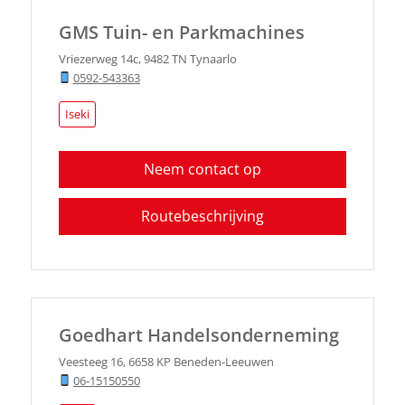
GMS Tuin- en Parkmachines
Vriezerweg 14c
,
9482 TN
Tynaarlo
0592-543363
Iseki
Neem contact op
Routebeschrijving
Goedhart Handelsonderneming
Veesteeg 16
,
6658 KP
Beneden-Leeuwen
06-15150550