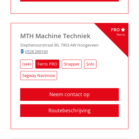
PRO
MTH Machine Techniek
Ferris
Stephensonstraat 80
,
7903 AW
Hoogeveen
0528 269160
Iseki
Ferris
Snapper
Solo
Segway Navimow
Neem contact op
Routebeschrijving