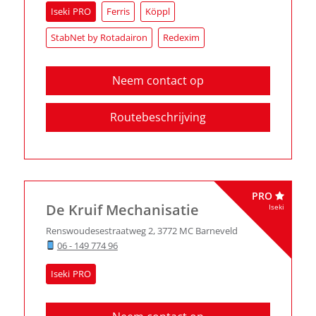
Iseki
Ferris
Köppl
StabNet by Rotadairon
Redexim
Neem contact op
Routebeschrijving
PRO
De Kruif Mechanisatie
Iseki
Renswoudesestraatweg 2
,
3772 MC
Barneveld
06 - 149 774 96
Iseki