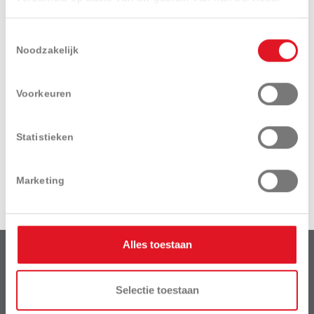
Toestemmingsselectie
Noodzakelijk
Ik ga akkoord met het
privacy beleid
.
Voorkeuren
Statistieken
Verzenden
Marketing
Alles toestaan
Van Der Haeghe BV
is een dochteronderneming van het bedrijf:
Selectie toestaan