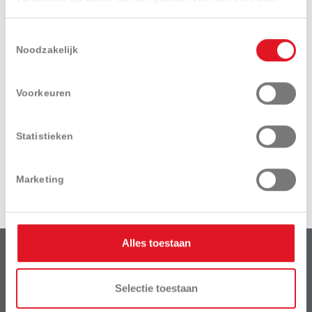
Toestemmingsselectie
Noodzakelijk
Ik ga akkoord met het
privacy beleid
.
Voorkeuren
Statistieken
Verzenden
Marketing
Alles toestaan
Van Der Haeghe BV
is een dochteronderneming van het bedrijf:
Selectie toestaan