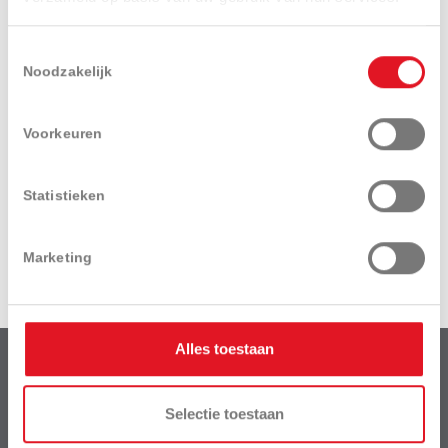
Toestemmingsselectie
Noodzakelijk
Ik ga akkoord met het
privacy beleid
.
Voorkeuren
Statistieken
Verzenden
Marketing
Alles toestaan
Van Der Haeghe BV
is een dochteronderneming van het bedrijf:
Selectie toestaan